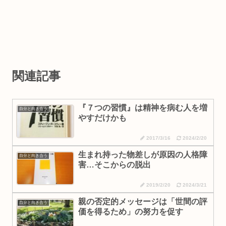
関連記事
『７つの習慣』は精神を病む人を増
自分と向き合う
やすだけかも
2017/3/16
2024/2/20
生まれ持った物差しが原因の人格障
自分と向き合う
害…そこからの脱出
2019/2/20
2024/3/21
親の否定的メッセージは「世間の評
自分と向き合う
価を得るため」の努力を促す