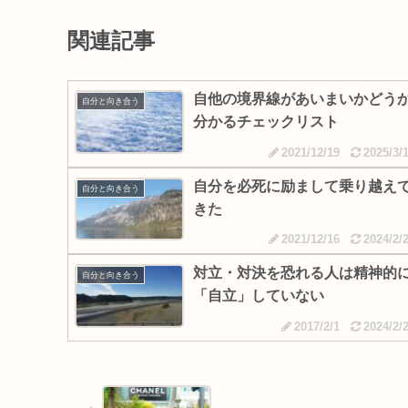
関連記事
自他の境界線があいまいかどう
自分と向き合う
分かるチェックリスト
2021/12/19
2025/3/
自分を必死に励まして乗り越え
自分と向き合う
きた
2021/12/16
2024/2/
対立・対決を恐れる人は精神的
自分と向き合う
「自立」していない
2017/2/1
2024/2/