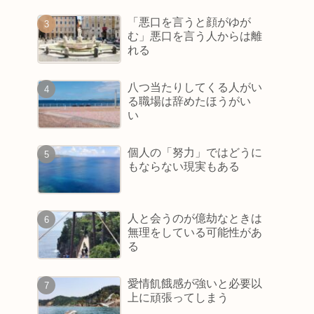
「悪口を言うと顔がゆが
む」悪口を言う人からは離
れる
八つ当たりしてくる人がい
る職場は辞めたほうがい
い
個人の「努力」ではどうに
もならない現実もある
人と会うのが億劫なときは
無理をしている可能性があ
る
愛情飢餓感が強いと必要以
上に頑張ってしまう