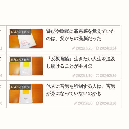
か
遊びや睡眠に罪悪感を覚えていた
自分と向き合う
のは、父からの洗脳だった
11
2022/3/25
2024/3/24
て
『反教育論』生きたい人生を追及
自分と向き合う
し続けることが不可欠
24
2022/1/10
2024/2/20
に
他人に苦労を強制する人は、苦労
自分と向き合う
が身になっていないのかも
20
2019/2/8
2024/3/20