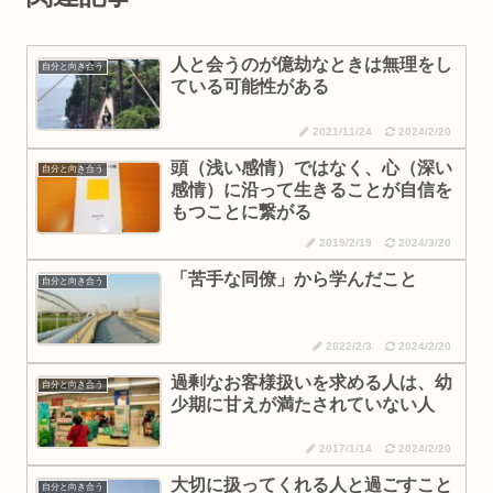
人と会うのが億劫なときは無理をし
自分と向き合う
ている可能性がある
2021/11/24
2024/2/20
頭（浅い感情）ではなく、心（深い
自分と向き合う
感情）に沿って生きることが自信を
もつことに繋がる
2019/2/19
2024/3/20
「苦手な同僚」から学んだこと
自分と向き合う
2022/2/3
2024/2/20
過剰なお客様扱いを求める人は、幼
自分と向き合う
少期に甘えが満たされていない人
2017/1/14
2024/2/20
大切に扱ってくれる人と過ごすこと
自分と向き合う